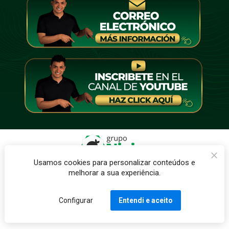
Usamos cookies para personalizar conteúdos e
Grupo Ninja © – Todos los Derechos son 
melhorar a sua experiência.
Reservados
Configurar
Entendi e aceito